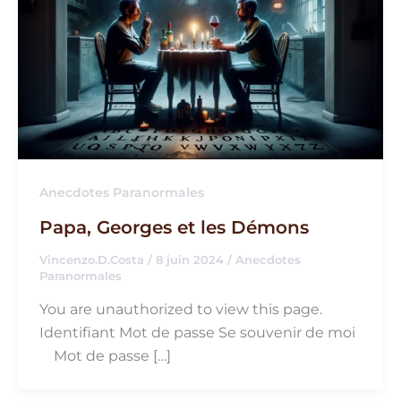
Anecdotes Paranormales
Papa, Georges et les Démons
Vincenzo.D.Costa
/
8 juin 2024
/
Anecdotes
Paranormales
You are unauthorized to view this page.
Identifiant Mot de passe Se souvenir de moi
Mot de passe […]