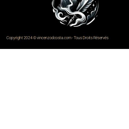
Copyright 2024 © vincenzodcosta.com - Tous Droits Réservés