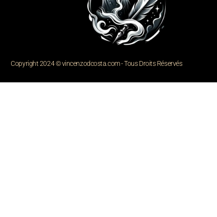
Copyright 2024 © vincenzodcosta.com - Tous Droits Réservés