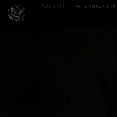
Aller
Accueil
Se connecter
au
contenu