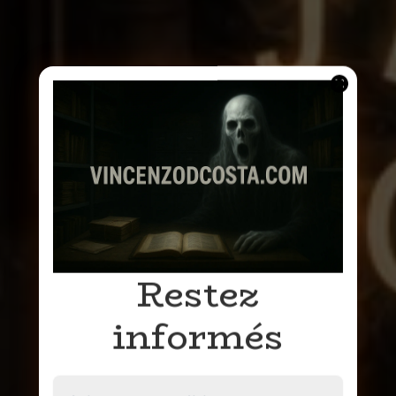
Restez
informés