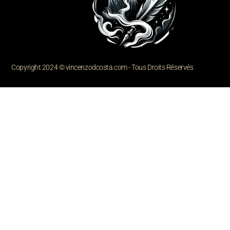
Copyright 2024 © vincenzodcosta.com - Tous Droits Réservés